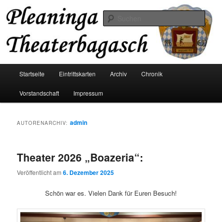
Zum
Zum
Der Theaterverein aus Pliening
primären
sekundären
Such
Inhalt
Inhalt
springen
springen
Pleaninga Theaterbagasch
Hauptmenü
Startseite
Eintrittskarten
Archiv
Chronik
Vorstandschaft
Impressum
admin
AUTORENARCHIV:
Theater 2026 „Boazeria“:
Veröffentlicht am
6. Dezember 2025
Schön war es. Vielen Dank für Euren Besuch!