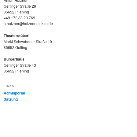
Anton Holzner
Geltinger Straße 29
85652 Pliening
+49 172 88 20 769
a.holzner@holzner-elektro.de
Theaterstüberl
Markt Schwabener Straße 10
85652 Gelting
Bürgerhaus
Geltinger Straße 43
85652 Pliening
LINKS
Adminportal
Satzung