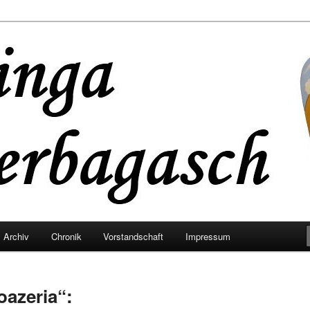
eaterbagasch
Archiv
Chronik
Vorstandschaft
Impressum
oazeria“: