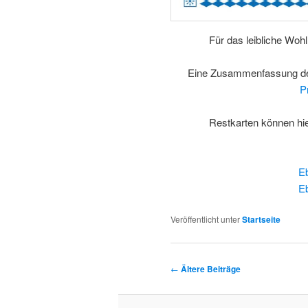
Für das leibliche Woh
Eine Zusammenfassung der
P
Restkarten können hi
Eb
Eb
Veröffentlicht unter
Startseite
Beitragsnavigation
←
Ältere Beiträge