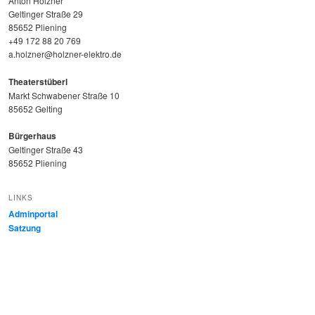
Anton Holzner
Geltinger Straße 29
85652 Pliening
+49 172 88 20 769
a.holzner@holzner-elektro.de
Theaterstüberl
Markt Schwabener Straße 10
85652 Gelting
Bürgerhaus
Geltinger Straße 43
85652 Pliening
LINKS
Adminportal
Satzung