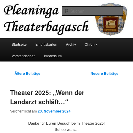
Zum
Zum
Der Theaterverein aus Pliening
primären
sekundären
Such
Inhalt
Inhalt
springen
springen
Pleaninga Theaterbagasch
Hauptmenü
Startseite
Eintrittskarten
Archiv
Chronik
Vorstandschaft
Impressum
Beitragsnavigation
←
Ältere Beiträge
Neuere Beiträge
→
Theater 2025: „Wenn der
Landarzt schläft…“
Veröffentlicht am
23. November 2024
Danke für Euren Besuch beim Theater 2025!
Schee wars…