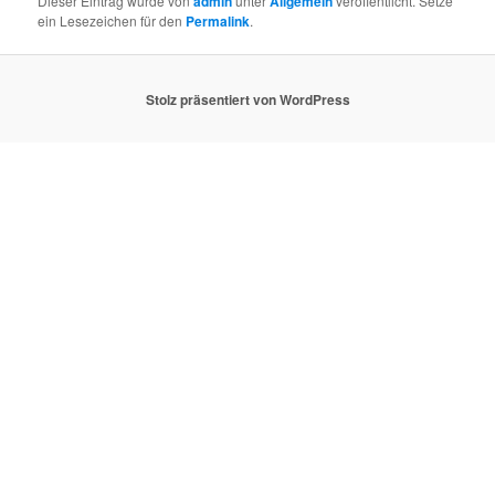
Dieser Eintrag wurde von
admin
unter
Allgemein
veröffentlicht. Setze
ein Lesezeichen für den
Permalink
.
Stolz präsentiert von WordPress