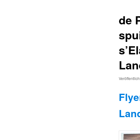
de 
spu
s’E
Lan
Veröffentlic
Flye
Lan