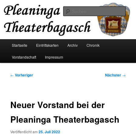
Zum
Der Theaterverein aus Pliening
primären
Such
Inhalt
springen
Pleaninga Theaterbagasch
Hauptmenü
Startseite
Eintrittskarten
Archiv
Chronik
Vorstandschaft
Impressum
Beitragsnavigation
←
Vorheriger
Nächster
→
Neuer Vorstand bei der
Pleaninga Theaterbagasch
Veröffentlicht am
25. Juli 2022